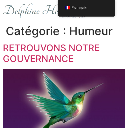
Français
Spirales De Vie
Tarot Vision
Stages Yoga – Theatre
Aventure Holistique
Catégorie :
Humeur
RETROUVONS NOTRE
GOUVERNANCE